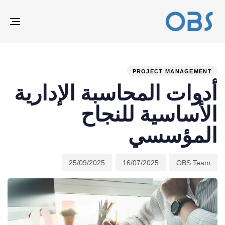
ION
ED
hed
hor
ast
ed:
on:
IN:
PROJECT MANAGEMENT
أدوات المحاسبة الإدارية
الأساسية للنجاح
المؤسسي
25/09/2025
16/07/2025
OBS Team