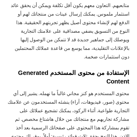
متابعيهم. التعاون معهم يكون أقل تكلفة ويمكن أن يحقق عائد
استثمار ملموس. يمكنك إرسال عينات من منتجاتك لهم أو
الدفع لهم لإنشاء محتوى أصيل يظهر تجربتهم الحقيقية. هذا
النوع من التسويق يضفي مصداقية على علامتك التجارية
ويوصلك إلى جماهير جديدة قد لا تتمكن من الوصول إليها
بالإعلانات التقليدية، مما يوسع من قاعدة عملائك المحتملين
دون استثمارات ضخمة.
الإستفادة من محتوى المستخدم Generated
Content
محتوى المستخدم هو كنز مجاني غالباً ما نهمله. يشير إلى أي
محتوى (صور، فيديوهات، آراء) ينشئه المستخدمون عن علامتك
التجارية طواعية. أثناء الركود، يمكنك تشجيع عملائك على
مشاركة تجاربهم مع منتجاتك من خلال هاشتاغ مخصص. ثم
تقوم بمشاركة هذا المحتوى على صفحاتك الرسمية بعد أخذ
الإذن. هذا النهج يحقق ثلاث فوائد رئيسية: أولاً، يوفر لك محتوى