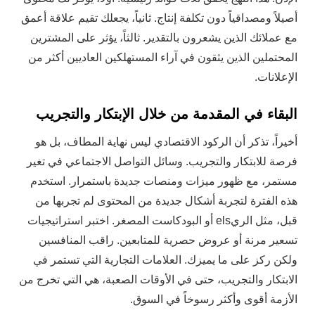
أصيلاً ومصداقياً دون تكلفة إنتاج. ثانياً، يجعلك تقيم علاقة أعمق
مع عملائك الذين يشعرون بالتقدير. ثالثاً، يؤثر على المشترين
المحتملين الذين يثقون في آراء المستهلكين العاديين أكثر من
الإعلانات.
البقاء في المقدمة من خلال الإبتكار والتجريب
أخيراً، تذكر أن الركود الاقتصادي ليس نهاية المطاف، بل هو
فرصة للابتكار والتجريب. وسائل التواصل الاجتماعي في تغير
مستمر، مع ظهور ميزات ومنصات جديدة باستمرار. استخدم
هذه الفترة لتجربة أشكال جديدة من المحتوى لم تجربها من
قبل، مثل الريels أو البودكاست المصغر. اختبر استراتيجيات
تسعير مرنة أو عروض حصرية للمتابعين. راقب المنافسين
ولكن ركز على ما يميزك. العلامات التجارية التي تستمر في
الابتكار والتجريب، حتى في الأوقات الصعبة، هي التي تخرج من
الأزمة أقوى وأكثر رسوخاً في السوق.