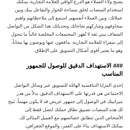
يصبح ولاء العملاء هو الدرع الواقي للعلامة التجارية. يمكنك
استخدام المنصات لخلق مساحة للحوار والتفاعل بينك وبين
عملائك، وبين العملاء أنفسهم. استمع إلى ملاحظاتهم واهتم
بمخاوفهم وشاركهم نجاحاتك وتحدياتك. هذا الشكل من التواصل
الشفاف يبني ثقة لا تُقهَر. المجتمعات المخلصة غالباً ما تتحول
إلى سفراء للعلامة التجارية، يدافعون عنها ويوصون بها مجاناً،
وهو ما يعتبر أقوى أشكال التسويق على الإطلاق.
### الاستهداف الدقيق للوصول للجمهور
المناسب
إحدى المزايا التنافسية الهائلة للتسويق عبر وسائل التواصل
الاجتماعي هي قدرتها على الاستهداف الدقيق. بدلاً من هدر
ميزانيتك في الوصول إلى جمهور عريض قد لا يكون مهتماً، تتيح
لك هذه المنصات تضييق نطاق حملتك لتصل فقط إلى
الأشخاص الذين تتطابق خصائصهم مع العميل المثالي لك.
يمكنك الاستهداف بناءً على العمر، والموقع الجغرافي،