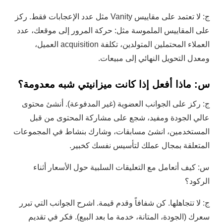
ج: لا تعتمد على مقاييس Vanity مثل عدد الإعجابات فقط. ركز
على المقاييس الملموسة مثل: حركة المرور إلى موقعك، عدد
العملاء المحتملين المتولدين، تكلفة acquisition العميل،
ومعدل التحويل النهائي إلى مبيعات.
س: ماذا أفعل إذا كانت ميزانيتي شبه معدومة؟
ج: ركز على الجوانب العضوية (غير المدفوعة). أنشئ محتوى
عالي الجودة ومفيد، شجع على مشاركة المحتوى من قبل
المستخدمين، انشئ مسابقات، وشارك بنشاط في المجموعات
المتعلقة بمجال عملك لتأسيس نفسك كخبير.
س: كيف أتعامل مع التعليقات السلبية حول الأسعار أثناء
الركود؟
ج: لا تتجاهلها. كن شفافاً وقدم قيمة. اشرح الجوانب التي تبرر
سعرك (الجودة، المتانة، خدمة ما بعد البيع). فكر في تقديم