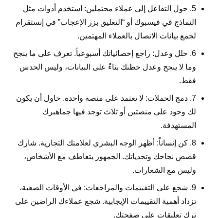
5. حول التفاعل إلى عملاء محتملين: استخدم أدوات مثل
النماذج في فيسبوك أو “التعليق بزر الإعجاب” في إنستقرام
لجمع بيانات الاتصال بالعملاء المهتمين.
6. حلل وعدل: راجع إحصائياتك أسبوعياً. تعرف على ما ينجح
وما لا ينجح وعدل خطتك بناءً على البيانات، وليس الحدس
فقط.
7. دمج الحملات: لا تعتمد على منصة واحدة. حاول أن يكون
لك وجود على منصتين أو ثلاث توجد فيها جماهيرك
المستهدفة.
8. كن إنساناً: أظهر الوجه البشري لعلامتك التجارية. شارك
قصص نجاحك وتحدياتك. الجمهور يتعاطف مع الأشخاص،
وليس مع الشعارات.
9. شجع على التقييمات والمراجعات: في الأوقات الصعبة،
تزداد أهمية التقييمات الإيجابية. شجع عملاءك الراضين على
ترك تعليقات على صفحتك.