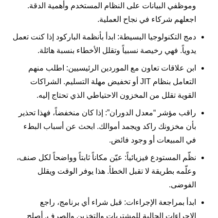
وموظفي البيانات على النظام المستخدم وأهمية الدقة.
اجعلهم شركاء في نجاح العملية.
دمج التكنولوجيا البسيطة: ابدأ بأنظمة الباركود إذا كنت تعمل
يدوياً. فهي رخيصة نسبياً وتقلل الأخطاء بنسبة هائلة.
ابن علاقات تعاون مع الموردين الرئيسيين: اطلب منهم
التعامل بنظام JIT أو تخفيض مهلة التسليم. الشراكات
القوية تقلل من المخزون الاحتياطي الذي تحتاج إليه.
راقب مؤشر “معدل الدوران”: إذا كان منخفضاً، فهذا تحذير
بأن مخزونك راكد ويجمد أموالك. ابحث عن أسباب البطء
في المبيعات أو وجود فائض.
نظّم المستودع فيزيائياً: عيّن مكاناً ثابتاً وواضحاً لكل صنف،
وعلّمه بطريقة لا تقبل الخطأ. هذا يوفر الوقت ويقلل
الفوضى.
ابدأ بمراجعة الإجراءات: قبل شراء أي برنامج، راجع
الإجراءات الحالية للمشتريات والتخزين والصرف. أصلح