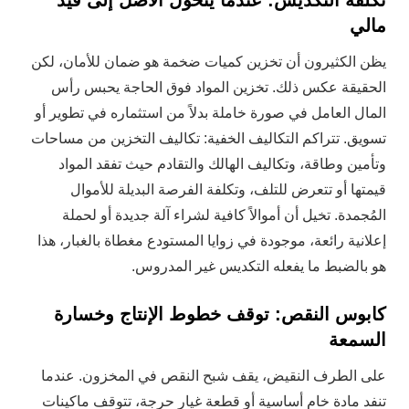
تكلفة التكديس: عندما يتحول الأصل إلى قيد
مالي
يظن الكثيرون أن تخزين كميات ضخمة هو ضمان للأمان، لكن
الحقيقة عكس ذلك. تخزين المواد فوق الحاجة يحبس رأس
المال العامل في صورة خاملة بدلاً من استثماره في تطوير أو
تسويق. تتراكم التكاليف الخفية: تكاليف التخزين من مساحات
وتأمين وطاقة، وتكاليف الهالك والتقادم حيث تفقد المواد
قيمتها أو تتعرض للتلف، وتكلفة الفرصة البديلة للأموال
المُجمدة. تخيل أن أموالاً كافية لشراء آلة جديدة أو لحملة
إعلانية رائعة، موجودة في زوايا المستودع مغطاة بالغبار، هذا
هو بالضبط ما يفعله التكديس غير المدروس.
كابوس النقص: توقف خطوط الإنتاج وخسارة
السمعة
على الطرف النقيض، يقف شبح النقص في المخزون. عندما
تنفد مادة خام أساسية أو قطعة غيار حرجة، تتوقف ماكينات