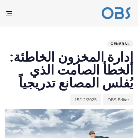
ION
ED
hed
hor
on:
IN:
GENERAL
إدارة المخزون الخاطئة:
الخطأ الصامت الذي
يُفلس المصانع تدريجياً
15/12/2025
OBS Editor