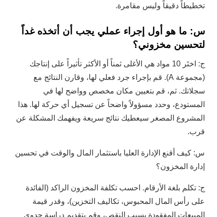
تخطيطاً دقيقاً وليس مقامرة.
س: ما هو أول إجراء عملي يجب أن أتخذه غداً
لتحسين مخزوني؟
ج: اختَر 10 مواد هي الأغلى ثمناً أو الأكثر تأثيراً على إنتاجك
(مجموعة A). قم بإجراء جرد فعلي لها، وقارن النتائج مع
سجلاتك. ثم، قم بتعيين مكان مخصص وواضح لها في
المستودع، وحدد مسؤولاً واضحاً عن تسجيل أي حركة لها. هذا
المشروع المصغر سيعطيك نتائج سريعة ويفهمك المشكلة عن
قرب.
س: كيف أقنع الإدارة العليا باستثمار المال والوقت في تحسين
إدارة المخزون؟
ج: تكلم بلغة الأرقام. احسب تكلفة المخزون الراكد (الفائدة
على رأس المال المحبوس، تكاليف التخزين)، وقدر قيمة
المبيعات المفقودة بسبب النقص، وقم بتقديم دراسة جدوى