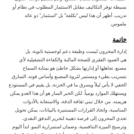
بسيطة توفر التكاليف مقابل الاستثمار المطلوب في نظام أو
تدريب. أظهر أن هذا ليس “تكلفة” بل “استثمار” ذو عائد
ملموس.
خاتمة
إدارة المخزون ليست وظيفة دعم لوجستية ثانوية، بل
هي العمود الفقري للصحة المالية والكفاءة التشغيلية لأي
مصنع. تجاهلها أو إدارتها بشكل خاطئ هو بمثابة السماح
بتسريب بطيء ومستمر لثروة المصنع وأساس قوته. السارق
الخفي لا يأتي ليلاً ويسرق ما في الخزنة، بل يقيم في المستودع
ويستهلك الموارد يومياً. لكن الخبر السار هو أن هذا العدو يمكن
هزيمته. من خلال تبني ثقافة الدقة، والاستعانة بالأدوات
المناسبة، واتخاذ القرارات المستنيرة بالبيانات، يمكن تحويل
تحدي المخزون إلى فرصة ذهبية لتحرير التدفق النقدي،
وترسيخ الميزة التنافسية، وضمان استمرارية النمو. ابدأ اليوم