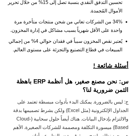
تحسين التدفق النقدي بنسبة تصل إلى 15% من خلال تحرير
الأموال المُجمدة.
34% من الشركات تعاني من شحن منتجات متأخرة مرة
واحدة على الأقل شهرياً بسبب مشاكل في إدارة المخزون.
يُعتبر نقص المخزون سبباً في فقدان حوالي 4% من إجمالي
المبيعات في قطاع التصنيع والتجزئة على مستوى العالم.
أسئلة شائعة !
س: نحن مصنع صغير، هل أنظمة ERP باهظة
الثمن ضرورية لنا؟
ج: ليس بالضرورة. يمكنك البدء بأدوات مبسطة تعتمد على
الجداول الإلكترونية (مثل Excel) ولكن بشرط تصميمها بدقة
والالتزام بإدخال البيانات. هناك أيضاً حلول سحابية (Cloud-
Based) ميسورة التكلفة ومصممة للشركات الصغيرة. الأهم
هو وجود نظام واضح وموثوق، بغض النظر عن أداته.