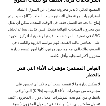
استراتيجيات مرنة: التكيف مع تقلبات السوق
المصنع الذكي لا يدير مخزونه بمعزل عن السوق. اعتماد
استراتيجيات مرنة مثل التصنيع حسب الطلب (JIT) ، حيث يتم
إنتاج ما يحتاجه العميل فقط في الوقت المحدد، يمكن أن يقلل
من مخزون المنتجات النهائية بشكل كبير. كذلك، يساعد تحليل
ABC في تصنيف المواد حسب قيمتها وأهميتها، لتركيز الجهود
على العناصر عالية القيمة. فهم مواسم الذروة والكساد في
السوق، والتحالف مع موردين مرنين، كلها أمور تسمح بإدارة
مخزون أكثر استجابة وأقل تكلفة.
القياس المستمر: مؤشرات الأداء التي تنذر
بالخطر
لا يمكنك إدارة ما لا تقيسه. يجب أن يرتكز أي تحسن على
مجموعة من مؤشرات الأداء الرئيسية (KPIs) التي تُراقب
بانتظام. من أهم هذه المؤشرات: معدل دوران المخزون (كيف
تتحول سلعتك إلى نقد)، والدقة في تسجيل المخزون (نسبة