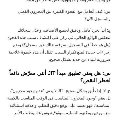
س: كيف أتعامل مع الفجوة الكبيرة بين المخزون الفعلي
والمسجل الآن؟
ج: ابدأ بجرد كامل ودقيق لجميع الأصناف، وعدّل سجلاتك
لتعكس الواقع الحالي. ثم، ركز على اكتشاف سبب هذه الفجوة
(هل هو خطأ في التسجيل، سرقة، هالك غير مسجل؟) وضَع
إجراءات جديدة لمنع تكرار السبب. تقبّل أن هذه خطوة علاجية
ضرورية للبدء من جديد بشكل صحيح.
س: هل يعني تطبيق مبدأ JIT أنني معرّض دائماً
لخطر النقص؟
ج: لا، إذا طُبق بشكل صحيح. JIT لا يعني “عدم وجود مخزون”،
بل يعني “وجود المخزون المناسب في الوقت المناسب بالكمية
المناسبة”. فهو يعتمد على توقع دقيق للطلب وعلاقة استثنائية
مع موردين يمكنهم التسليم بموثوقية وسرعة. يتطلب الأمر