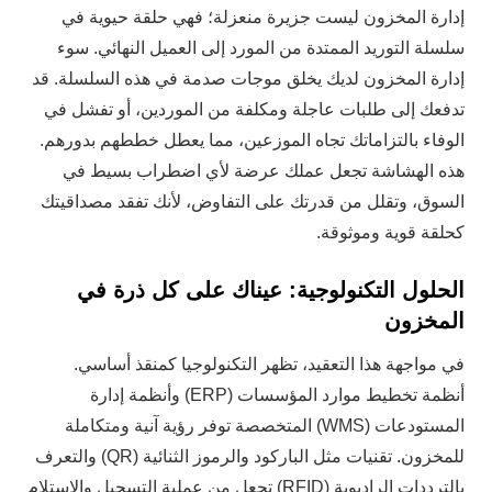
إدارة المخزون ليست جزيرة منعزلة؛ فهي حلقة حيوية في
سلسلة التوريد الممتدة من المورد إلى العميل النهائي. سوء
إدارة المخزون لديك يخلق موجات صدمة في هذه السلسلة. قد
تدفعك إلى طلبات عاجلة ومكلفة من الموردين، أو تفشل في
الوفاء بالتزاماتك تجاه الموزعين، مما يعطل خططهم بدورهم.
هذه الهشاشة تجعل عملك عرضة لأي اضطراب بسيط في
السوق، وتقلل من قدرتك على التفاوض، لأنك تفقد مصداقيتك
كحلقة قوية وموثوقة.
الحلول التكنولوجية: عيناك على كل ذرة في
المخزون
في مواجهة هذا التعقيد، تظهر التكنولوجيا كمنقذ أساسي.
أنظمة تخطيط موارد المؤسسات (ERP) وأنظمة إدارة
المستودعات (WMS) المتخصصة توفر رؤية آنية ومتكاملة
للمخزون. تقنيات مثل الباركود والرموز الثنائية (QR) والتعرف
بالترددات الراديوية (RFID) تجعل من عملية التسجيل والاستلام