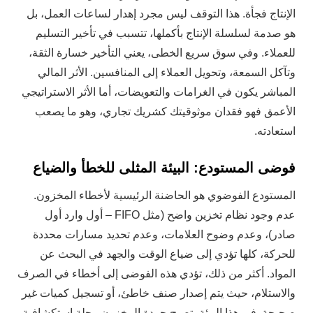
الإنتاج فجأة. هذا التوقف ليس مجرد إهدار لساعات العمل، بل
هو صدمة لسلسلة الإنتاج بأكملها، تتسبب في تأخير التسليم
للعملاء. وفي سوق سريع الخطى، يعني التأخير خسارة الثقة،
وتآكل السمعة، وتحويل العملاء إلى المنافسين. الأثر المالي
المباشر يكون في الغرامات والتعويضات، أما الأثر الاستراتيجي
الأعمق فهو فقدان موثوقيتك كشريك تجاري، وهو ما يصعب
استعادته.
فوضى المستودع: البيئة المثلى للخطأ والضياع
المستودع الفوضوي هو الحاضنة الرئيسية لأخطاء المخزون.
عدم وجود نظام تخزين واضح (مثل FIFO – أول وارد أول
صادر)، وعدم وضوح العلامات، وعدم تحديد مسارات محددة
للحركة، كلها تؤدي إلى ضياع الوقت والجهد في البحث عن
المواد. أكثر من ذلك، تؤدي هذه الفوضى إلى أخطاء في الصرف
والاستلام، حيث يتم إصدار صنف خاطئ، أو تسجيل كميات غير
صحيحة. في هذا البيئة، تصبح جردة المخزون رحلة استكشافية