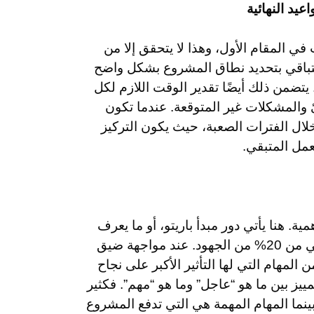
يد النهائية
 المقام الأول، وهذا لا يتحقق إلا من
تباقي بتحديد نطاق المشروع بشكل واضح
 يتضمن ذلك أيضًا تقدير الوقت اللازم لكل
المشكلات غير المتوقعة. عندما تكون
ال الفترات الصعبة، حيث يكون التركيز
عمل المتبقي.
 هنا يأتي دور مبدأ باريتو، أو ما يعرف
بقاعدة “80/20″، والتي تفترض أن 80% من النتائج تأتي من 20% من الجهود. عند مواجهة ضيق
جب على مدير المشروع تحديد تلك الـ 20% من المهام التي لها التأثير الأكبر على نجاح
مييز بين ما هو “عاجل” وما هو “مهم”. فكثير
بينما المهام المهمة هي التي تدفع المشروع