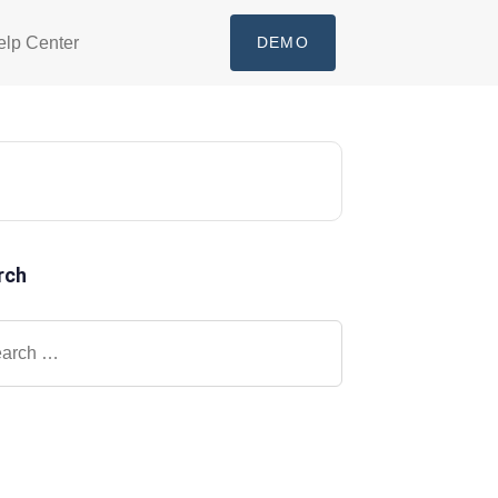
elp Center
DEMO
rch