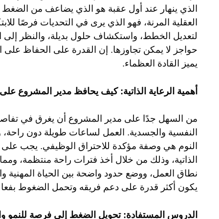
الذي ينهار عند أول عقبة هو الذي يضاعف من الضغط ع
العقلية المرنة، فهو الذي يرى في التحديات فرصًا للابت
لتعديل الخطط، واستكشاف حلول بديلة، والنظر إلى الم
حواجز لا يمكن تجاوزها. إن القدرة على الحفاظ على 
يميز القادة العظماء.
أهمية الرعاية الذاتية: كيف يحافظ مدير المشروع على 
من السهل جدًا على مدير المشروع أن يغرق في تفاص
النفسية والجسدية. العمل لساعات طويلة دون راحة،
النوم هي وصفة مؤكدة للاحتراق الوظيفي. يجب على ال
الذاتية، وذلك من خلال أخذ فترات راحة منتظمة، ومم
نطاق العمل، ووضع حدود واضحة بين الحياة المهنية والش
يكون أكثر قدرة على دعم فريقه وتحمل الضغوط بفعالي
الدروس المستفادة: تحويل الضغط إلى فرصة للنمو وا