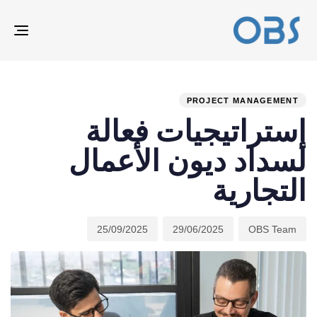
ION
ED
hed
hor
ast
ed:
on:
IN:
PROJECT MANAGEMENT
إستراتيجيات فعالة
لسداد ديون الأعمال
التجارية
25/09/2025
29/06/2025
OBS Team