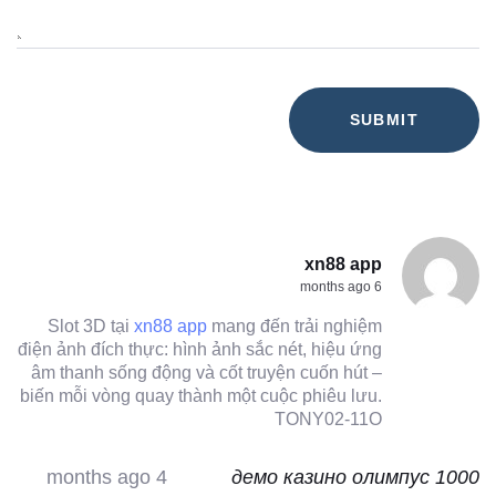
xn88 app
6 months ago
Slot 3D tại
xn88 app
mang đến trải nghiệm
điện ảnh đích thực: hình ảnh sắc nét, hiệu ứng
âm thanh sống động và cốt truyện cuốn hút –
biến mỗi vòng quay thành một cuộc phiêu lưu.
TONY02-11O
4 months ago
демо казино олимпус 1000