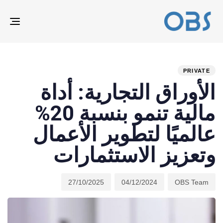
ION
ED
hed
hor
ast
ed:
on:
IN:
PRIVATE
الأوراق التجارية: أداة
مالية تنمو بنسبة 20%
عالميًا لتطوير الأعمال
وتعزيز الاستثمارات
27/10/2025
04/12/2024
OBS Team