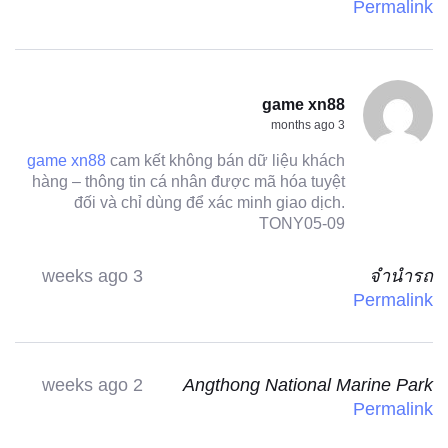
Permalink
game xn88
3 months ago
game xn88
cam kết không bán dữ liệu khách
hàng – thông tin cá nhân được mã hóa tuyệt
đối và chỉ dùng để xác minh giao dịch.
TONY05-09
3 weeks ago
จำนำรถ
Permalink
2 weeks ago
Angthong National Marine Park
Permalink