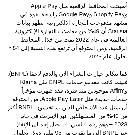
أصبحت المحافظ الرقمية مثل Apple Pay
وShopify Pay وGoogle Pay راسخة بقوة في
مشهد مدفوعات التجارة الإلكترونية. تظهر بيانات
Statista أن 49% من معاملات التجارة الإلكترونية
العالمية في عام 2022 تمت من خلال المحافظ
الرقمية، ومن المتوقع أن ترتفع هذه النسبة إلى 54%
بحلول عام 2026.
كما تتكاثر خيارات الشراء الآن والدفع لاحقاً (BNPL).
فبينما كانت مقدمو خدمات BNPL مثل Klarna
وAffirm موجودين منذ فترة، فقد ظهرت مؤخراً
خدمات جديدة مثل Apple Pay Later. من المتوقع
أن يمثل عدد الأشخاص الذين يستخدمون BNPL أكثر
من 40% من المستهلكين عبر الإنترنت في عام
2023 – وهو رقم قياسي. قد يصل إجمالي الإنفاق
عبر BNPL إلى ما يقرب من 95 مليار دولار بحلول