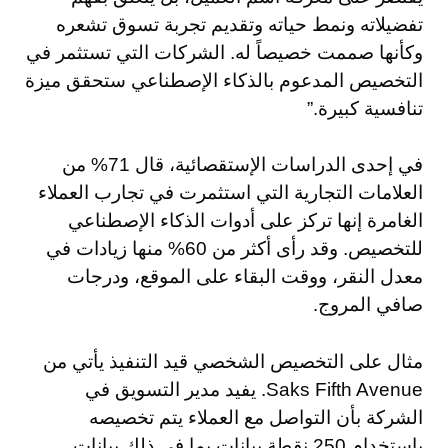
تفضيلاته ونمط حياته وتقديم تجربة تسوق تشعره
وكأنها صممت خصيصاً له. الشركات التي تستثمر في
التخصيص المدعوم بالذكاء الإصطناعي ستحقق ميزة
تنافسية كبيرة.”
في إحدى الدراسات الإستقصائية، قال 71% من
العلامات التجارية التي استثمرت في تجارب العملاء
الغامرة إنها تركز على أدوات الذكاء الإصطناعي
للتخصيص. وقد رأى أكثر من 60% منها زيادات في
معدل النقر، ووقت البقاء على الموقع، ودرجات
صافي المروج.
مثال على التخصيص الشخصي قيد التنفيذ يأتي من
Saks Fifth Avenue. يفيد مدير التسويق في
الشركة بأن التواصل مع العملاء يتم تخصيصه
باستخدام 250 نقطة بيانات بما في ذلك بيانات