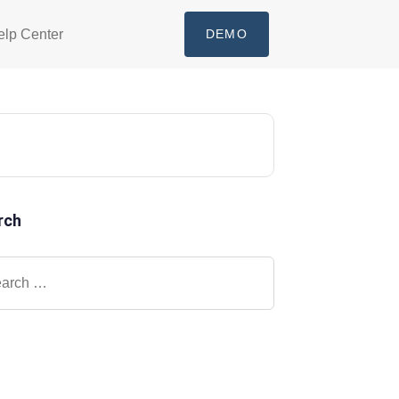
elp Center
DEMO
rch