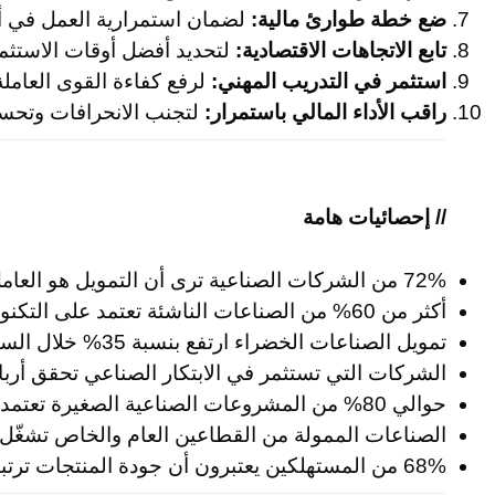
ضع خطة طوارئ مالية:
لضمان استمرارية العمل في أ
تابع الاتجاهات الاقتصادية:
لتحديد أفضل أوقات الاستثما
استثمر في التدريب المهني:
لرفع كفاءة القوى العاملة
راقب الأداء المالي باستمرار:
لتجنب الانحرافات وتحسين 
// إحصائيات هامة
72% من الشركات الصناعية ترى أن التمويل هو العامل الأكثر تأثيرًا في توسعها.
أكثر من 60% من الصناعات الناشئة تعتمد على التكنولوجيا المالية في التمويل.
تمويل الصناعات الخضراء ارتفع بنسبة 35% خلال السنوات الثلاث الأخيرة.
الشركات التي تستثمر في الابتكار الصناعي تحقق أرباحًا 
حوالي 80% من المشروعات الصناعية الصغيرة تعتمد على التمويل المصرفي التقليدي.
الصناعات الممولة من القطاعين العام والخاص تشغّل أكثر من 50 مليون شخص 
68% من المستهلكين يعتبرون أن جودة المنتجات ترتبط مباشرة بمستوى التمويل الصناعي.