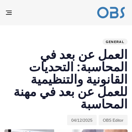
ION
ED
hed
hor
on:
IN:
GENERAL
العمل عن بعد في
المحاسبة: التحديات
القانونية والتنظيمية
للعمل عن بعد في مهنة
المحاسبة
04/12/2025
OBS Editor