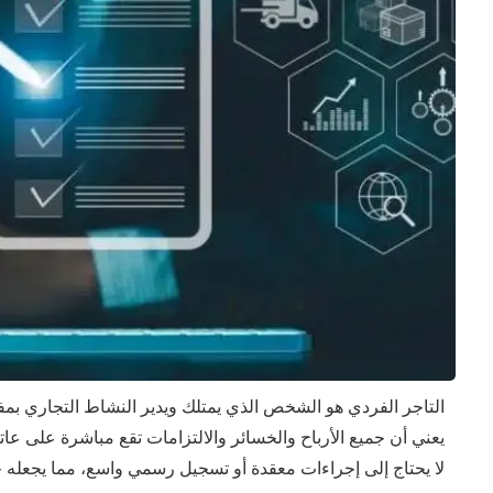
التاجر الفردي هو الشخص الذي يمتلك ويدير النشاط التجاري بمف
يعني أن جميع الأرباح والخسائر والالتزامات تقع مباشرة على عات
لا يحتاج إلى إجراءات معقدة أو تسجيل رسمي واسع، مما يجعله خيار