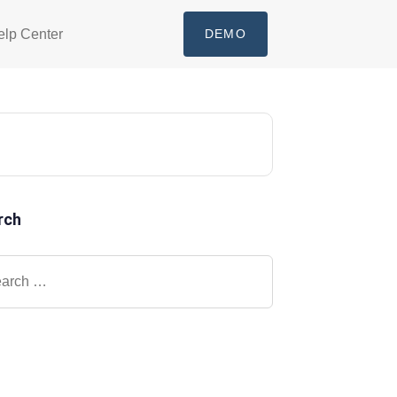
elp Center
DEMO
rch