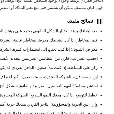
التاجر الفردي يرتبط وجوده بوجود الشخص نفسه، فإذا توقف أو تو
فهي كيان مستقل يمكن أن يستمر حتى مع تغير الملاك أو المديرين
||||
نصائح مفيدة
حدد أهدافك بدقة: اختيار الشكل القانوني يعتمد على رؤيتك الم
قيم المخاطر: إذا كان نشاطك معرضًا لمخاطر عالية، الشركة ال
فكر في التمويل: إذا كنت تحتاج إلى استثمارات كبيرة، الشرك
احسب الضرائب: قارن بين النظامين الضريبيين لتحديد الأنس
ركز على البساطة: إذا كنت تبدأ صغيرًا، التاجر الفردي قد يكو
ابنِ سمعة قوية: الشركة المحدودة تمنحك صورة أكثر احترافية
استشر محاسبًا: لفهم التفاصيل الضريبية والقانونية بشكل أدق
خطط للتوسع: إذا كان هدفك النمو السريع، الشركة المحدودة 
وازن بين الحرية والمسؤولية: التاجر الفردي يمنحك حرية أكبر 
فكر في الاستمرارية: الشركة المحدودة تضمن بقاء النشاط حت