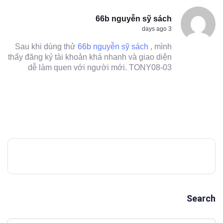
66b nguyễn sỹ sách
3 days ago
Sau khi dùng thử
66b nguyễn sỹ sách
, mình
thấy đăng ký tài khoản khá nhanh và giao diện
dễ làm quen với người mới. TONY08-03
Search