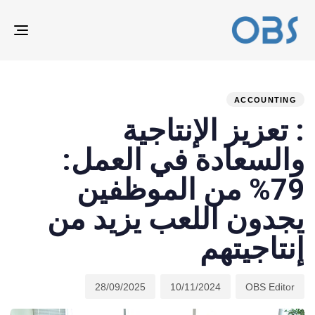
ION
ED
hed
hor
ast
ed:
on:
IN:
ACCOUNTING
: تعزيز الإنتاجية
والسعادة في العمل:
79% من الموظفين
يجدون اللعب يزيد من
إنتاجيتهم
28/09/2025
10/11/2024
OBS Editor