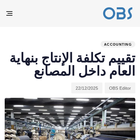
ION
ED
hed
hor
on:
IN:
ACCOUNTING
تقييم تكلفة الإنتاج بنهاية
العام داخل المصانع
22/12/2025
OBS Editor