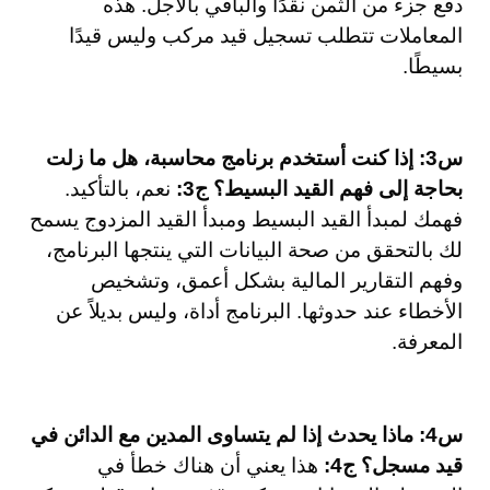
دفع جزء من الثمن نقدًا والباقي بالآجل. هذه
المعاملات تتطلب تسجيل قيد مركب وليس قيدًا
بسيطًا.
س3: إذا كنت أستخدم برنامج محاسبة، هل ما زلت
بحاجة إلى فهم القيد البسيط؟
ج3:
نعم، بالتأكيد.
فهمك لمبدأ القيد البسيط ومبدأ القيد المزدوج يسمح
لك بالتحقق من صحة البيانات التي ينتجها البرنامج،
وفهم التقارير المالية بشكل أعمق، وتشخيص
الأخطاء عند حدوثها. البرنامج أداة، وليس بديلاً عن
المعرفة.
س4: ماذا يحدث إذا لم يتساوى المدين مع الدائن في
قيد مسجل؟
ج4:
هذا يعني أن هناك خطأ في