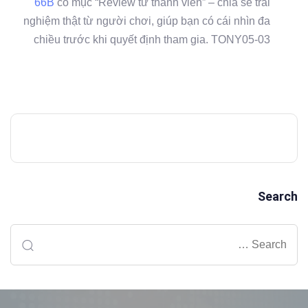
66B
có mục “Review từ thành viên” – chia sẻ trải
nghiệm thật từ người chơi, giúp bạn có cái nhìn đa
chiều trước khi quyết định tham gia. TONY05-03
Search