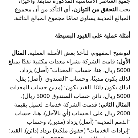
جميع العناصر الأساسية المذكورة سابقًا. وأخيرًا،
يجب
التحقق من التوازن
، أي التأكد من أن مجموع
المبالغ المدينة يساوي تمامًا مجموع المبالغ الدائنة.
أمثلة عملية على القيود البسيطة
لتوضيح المفهوم، لنأخذ بعض الأمثلة العملية.
المثال
الأول:
قامت الشركة بشراء معدات مكتبية نقدًا بمبلغ
5000 ريال. هنا، حساب “المعدات” (أصل) يزداد،
لذلك يكون مدينًا، وحساب “الصندوق” (أصل) يقل،
لذلك يكون دائنًا. القيد يكون: (مدين حساب المعدات
5000 ريال، دائن حساب الصندوق 5000 ريال).
المثال الثاني:
قدمت الشركة خدمات لعميل بقيمة
2000 ريال على الحساب (أي بالآجل). هنا، حساب
“الذمم المدينة” (أصل) يزداد (مدين)، وحساب
“إيرادات الخدمات” (حقوق ملكية) يزداد (دائن). القيد: