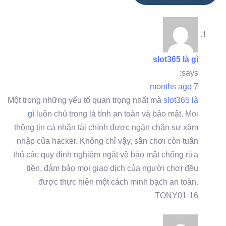
slot365 là gì
says:
7 months ago
Một trong những yếu tố quan trọng nhất mà
slot365 là
gì
luôn chú trọng là tính an toàn và bảo mật. Mọi
thông tin cá nhân tài chính được ngăn chặn sự xâm
nhập của hacker. Không chỉ vậy, sân chơi còn tuân
thủ các quy định nghiêm ngặt về bảo mật chống rửa
tiền, đảm bảo mọi giao dịch của người chơi đều
được thực hiện một cách minh bạch an toàn.
TONY01-16