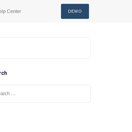
elp Center
DEMO
rch