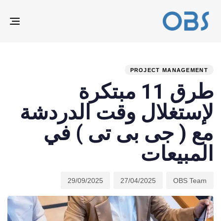
ION
ED
hed
hor
ast
ed:
on:
IN:
PROJECT MANAGEMENT
طرق 11 مبتكرة
لإستغلال وقت الدردشة
مع ( جى بى تى ) في
المبيعات
29/09/2025
27/04/2025
OBS Team