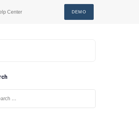
elp Center
DEMO
rch