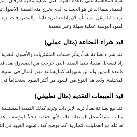
تقوم المحاسبة على قاعدة ذهبية: “لكل عملية مالية طرفان، مدي
القيمة، بينما الدائن هو الحساب الذي يخرج منه القيمة. الأصول تزي
تزيد دائناً وتقل مديناً. أما الإيرادات فتزيد دائناً، والمصروفات تزيد
القيود اليومية عملية سهلة وغير معقدة.
قيد شراء البضاعة (مثال عملي)
عند شراء بضاعة نقداً، يتأثر حساب المشتريات والأصول النقدية. في
زاد فيسجل مديناً، بينما النقدية التي خرجت من الصندوق تقل ف
قاعدة المدين والدائن بسهولة. كما يساعد فهم المثال في استيعاب
المختلفة. ويُعد هذا النوع من القيود من أكثر القيود استخداماً في 
قيد المبيعات النقدية (مثال تطبيقي)
عند بيع بضاعة نقداً، تزيد الإيرادات وتزيد كذلك النقدية المستلم
مالية، بينما تُسجل المبيعات دائنة لأنها حققت دخلاً للمؤسسة. ه
تفاعله مع العمليات التجارية. كما يوضح كيف تسهم القيود في إنت