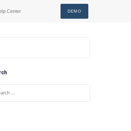
elp Center
DEMO
rch