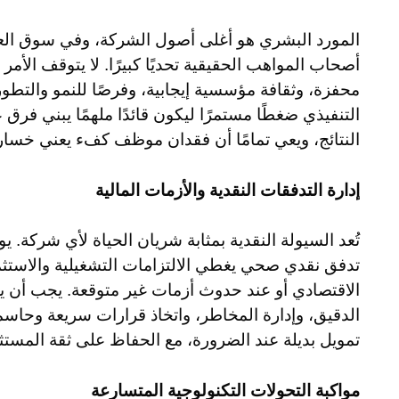
المورد البشري هو أغلى أصول الشركة، وفي سوق الع
أصحاب المواهب الحقيقية تحديًا كبيرًا. لا يتوقف الأم
محفزة، وثقافة مؤسسية إيجابية، وفرصًا للنمو والتطور، و
التنفيذي ضغطًا مستمرًا ليكون قائدًا ملهمًا يبني فرق
النتائج، ويعي تمامًا أن فقدان موظف كفء يعني خسارة
إدارة التدفقات النقدية والأزمات المالية
تُعد السيولة النقدية بمثابة شريان الحياة لأي شركة. يو
تدفق نقدي صحي يغطي الالتزامات التشغيلية والاستثما
الاقتصادي أو عند حدوث أزمات غير متوقعة. يجب أن ي
الدقيق، وإدارة المخاطر، واتخاذ قرارات سريعة وحاس
تمويل بديلة عند الضرورة، مع الحفاظ على ثقة المستثم
مواكبة التحولات التكنولوجية المتسارعة