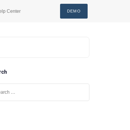
elp Center
DEMO
rch