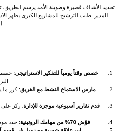
تحديد الأهداف قصيرة وطويلة الأمد يرسم الطريق. تط
المدير. طلب الترشيح للمشاريع الكبرى يظهر الاست
ا
خصص وقتاً يومياً للتفكير الاستراتيجي
البر
مارس الاستماع النشط مع الفريق
: كرر ما 
قدم تقارير أسبوعية موجزة للإدارة
فوّض 70% من مهامك الروتينية
: حدد موظ
ابنِ علاقة شهرية مع زميل في قسم آ