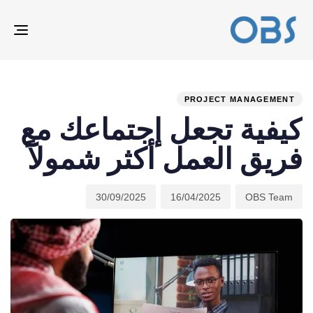
ION
ED
hed
hor
ast
ed:
on:
IN:
PROJECT MANAGEMENT
كيفية تجعل إجتماعك مع
فريق العمل أكثر شمولاً
30/09/2025
16/04/2025
OBS Team