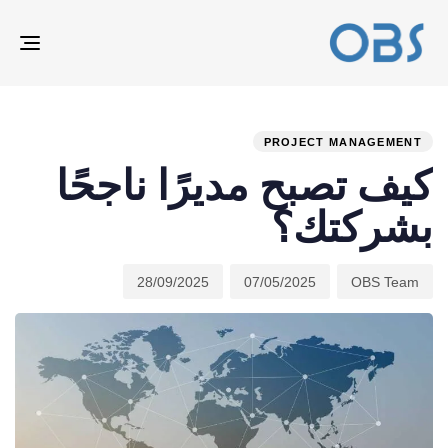
ION
ED
hed
hor
ast
ed:
on:
IN:
PROJECT MANAGEMENT
كيف تصبح مديرًا ناجحًا
بشركتك؟
28/09/2025
07/05/2025
OBS Team