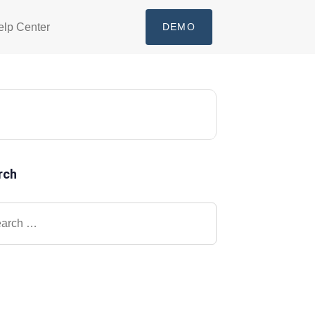
elp Center
DEMO
rch