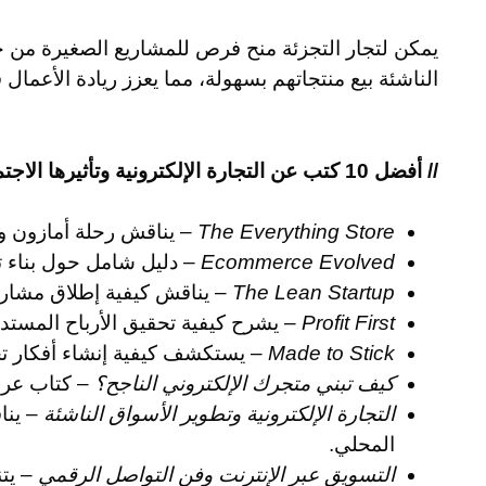
يمكن لتجار التجزئة منح فرص للمشاريع الصغيرة من 
الناشئة بيع منتجاتهم بسهولة، مما يعزز ريادة الأعمال 
// أفضل 10 كتب عن التجارة الإلكترونية وتأثيرها الاجتماعي
The Everything Store
– يناقش رحلة أمازون وتأ
Ecommerce Evolved
– دليل شامل حول بناء تج
The Lean Startup
– يناقش كيفية إطلاق مشاريع 
Profit First
– يشرح كيفية تحقيق الأرباح المستدام
Made to Stick
– يستكشف كيفية إنشاء أفكار تج
كيف تبني متجرك الإلكتروني الناجح؟
– كتاب عربي
التجارة الإلكترونية وتطوير الأسواق الناشئة
– يناق
المحلي.
التسويق عبر الإنترنت وفن التواصل الرقمي
– يتن