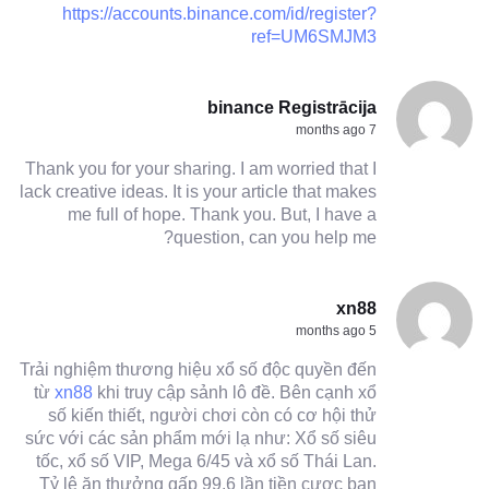
https://accounts.binance.com/id/register?
ref=UM6SMJM3
binance Registrācija
7 months ago
Thank you for your sharing. I am worried that I
lack creative ideas. It is your article that makes
me full of hope. Thank you. But, I have a
question, can you help me?
xn88
5 months ago
Trải nghiệm thương hiệu xổ số độc quyền đến
từ
xn88
khi truy cập sảnh lô đề. Bên cạnh xổ
số kiến thiết, người chơi còn có cơ hội thử
sức với các sản phẩm mới lạ như: Xổ số siêu
tốc, xổ số VIP, Mega 6/45 và xổ số Thái Lan.
Tỷ lệ ăn thưởng gấp 99.6 lần tiền cược ban