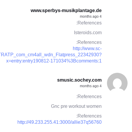
www.sperbys-musikplantage.de
4 months ago
References:
Isteroids.com
References:
http://www.sc-
STRATP_com_cm4all_wdn_Flatpress_22342930?
x=entry:entry190812-171034%3Bcomments:1
smusic.sochey.com
4 months ago
References:
Gnc pre workout women
References:
http://49.233.255.41:3000/allie37q56760