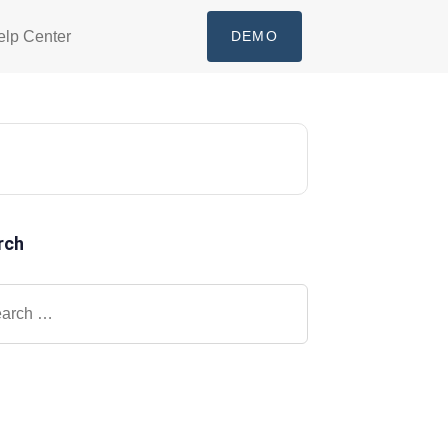
elp Center
DEMO
rch