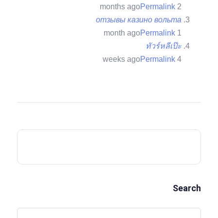
Permalink
2 months ago
отзывы казино вольта
Permalink
1 month ago
ทัวร์หลีเป๊ะ
Permalink
4 weeks ago
Search