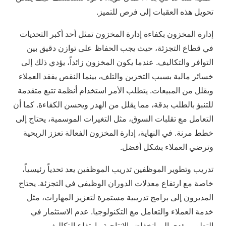
تحويل هذه العقبات إلى فرص للتميز.
إدارة المخزون بكفاءة إدارة المخزون تمثل أحد أكبر التحديات
في قطاع التجزئة، حيث يجب الحفاظ على توازن دقيق بين
التوافر والتكاليف. عندما يكون المخزون زائداً، يؤدي ذلك إلى
خسائر مالية بسبب التخزين والتلف، بينما النقص يفقد العملاء
ويقلل من المبيعات. يتطلب الأمر استخدام أنظمة تتبع متقدمة
للتنبؤ بالطلب بدقة، مما يقلل من الهدر ويحسن الكفاءة. كما أن
التعامل مع تقلبات السوق، مثل التغيرات الموسمية، يحتاج إلى
خطط مرنة. في النهاية، إدارة المخزون الفعالة تعزز الربحية
وترضي العملاء بشكل أفضل.
تدريب وتطوير الموظفين تدريب الموظفين يعد تحدياً رئيسياً،
خاصة مع ارتفاع معدلات الدوران الوظيفي في التجزئة. يحتاج
المديرون إلى برامج تدريبية مستمرة لتعزيز المهارات، مثل
خدمة العملاء والتعامل مع التكنولوجيا. عدم الاستثمار في
التطوير يؤدي إلى انخفاض الإنتاجية وارتفاع التكاليف