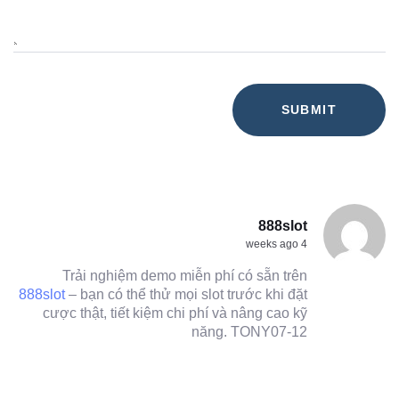
888slot
4 weeks ago
Trải nghiệm demo miễn phí có sẵn trên
888slot
– bạn có thể thử mọi slot trước khi đặt
cược thật, tiết kiệm chi phí và nâng cao kỹ
năng. TONY07-12