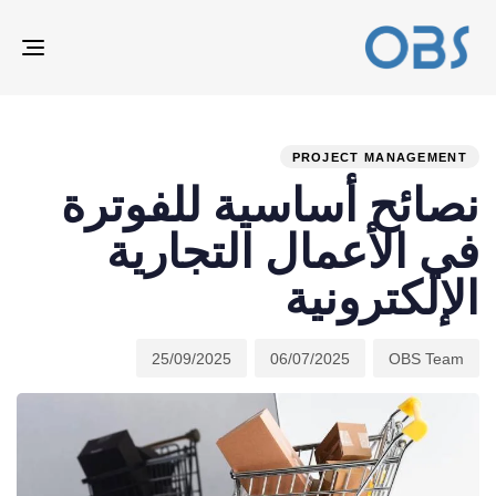
ION
ED
hed
hor
ast
ed:
on:
IN:
PROJECT MANAGEMENT
نصائح أساسية للفوترة
في الأعمال التجارية
الإلكترونية
25/09/2025
06/07/2025
OBS Team