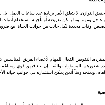
يق التوازن. لا يتعلق الأمر بزيادة عدد ساعات العمل، بل بزي
هو عاجل ومهم، وما يمكن تفويضه أو تأجيله. استخدام أدوات
صيص أوقات محددة لكل جانب من جوانب الحياة، مع ضرورة ا
بمفرده. التفويض الفعال للمهام لأعضاء الفريق المناسبين
 شعورهم بالمسؤولية والثقة. إن بناء فريق قوي ومتناغم، يتم
العام، ويمنحه وقتاً أثمن يمكن استثماره في جوانب حياته الأ
صية