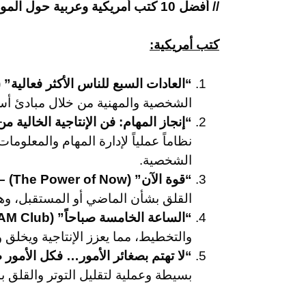
// أفضل 10 كتب أمريكية وعربية حول الموضوع:
كتب أمريكية:
“العادات السبع للناس الأكثر فعالية” (The 7 Habits of Highly Effective People) – ستيفن كوفي
الشخصية والمهنية من خلال مبادئ أساس
“إنجاز المهام: فن الإنتاجية الخالية من الإجهاد” (gs Done: The Art of Stress-Free Productivity
نظاماً عملياً لإدارة المهام والمعلوما
الشخصية.
“قوة الآن” (The Power of Now) – إيكهارت تول:
القلق بشأن الماضي أو المستقبل، وه
“الساعة الخامسة صباحاً” (The 5 AM Club) – روبن شارما:
والتخطيط، مما يعزز الإنتاجية ويخلق وقت
“لا تهتم بصغائر الأمور… فكل الأمور صغائر” (on’t Sweat the Small Stuff…and It’s All Small Stuff
بسيطة وعملية لتقليل التوتر والقلق ب