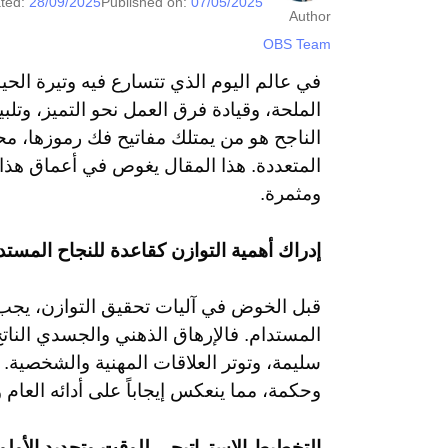
ted:
28/09/2025
Published on:
07/05/2025
Author
OBS Team
في عالم اليوم الذي تتسارع فيه وتيرة الحيا
الملحة، وقيادة فرق العمل نحو التميز، وتل
الناجح هو من يمتلك مفاتيح فك رموزها، محو
المتعددة. هذا المقال يغوص في أعماق هذا 
ومثمرة.
إدراك أهمية التوازن كقاعدة للنجاح المستد
قبل الخوض في آليات تحقيق التوازن، يجب عل
المستدام. فالإرهاق الذهني والجسدي النات
سليمة، وتوتر العلاقات المهنية والشخصية. إ
وحكمة، مما ينعكس إيجاباً على أدائه العام
التخطيط الاستراتيجي للوقت وتحديد الأولو