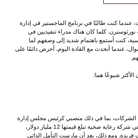
ا السؤال إلى 45 عامًا مضت، عندما كنت طالبًا في برنامج الماجستير في إدارة
ة نورثوسترن. كلما كان هناك مدراء تنفيذيين في
ية، كنت أستمع باهتمام شديد إلى وصفهم لما
، عندما أتحدث مع القادة اليوم، أحرص دائمًا على
هم.
الأكثر شيوعًا هما:
في الشركات، بما في ذلك منصبي كرئيس مجلس إدارة
ومدير تنفيذي لشركة باكستر إنترناشونال، وهي شركة رعاية صحية تبلغ قيمتها 12 مليار دولار،
 فريدة. ومع ذلك، بعد أن مارست التأمل الذاتي