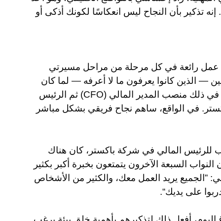
 إنه تذكير بأن النجاح ليس انعكاسًا لكونك أذكى أو
رق عمل رائعة في كل مرحلة من مراحل مسيرتي
بين — الذين كانوا يعرفون ما لا أعرفه — لما كان
بإمكاني الوصول إلى مناصب قيادية عليا، بما في ذلك منصب المدير المالي (CFO) ثم الرئيس
ستر. في الواقع، ساهم نجاح فريقي بشكل مباشر
اب للرئيس المالي في شركة باكستر، كان هناك
النواب السبعة الآخرون يتمتعون بخبرة أكبر بكثير
 ”الجميع يريد العمل معك، والكثير من الأشخاص
ربوا على يديك“.
اليوم، أفعل ذلك لتذكيرهم بأهمية خلق بيئة يرغب