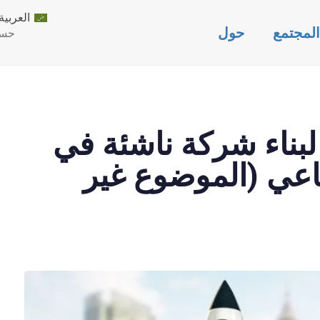
العربية
لمجتمع
حول
حسا
SHED
lished
uthor
Last
لبناء شركة ناشئة في
dated:
on:
IN:
اعي (الموضوع غير