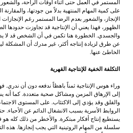
المستمر في العمل حتى أثناء أوقات الراحة، والشعور ب
على كمية المهام المنتهية بدلاً من جودتها، والمقارن
الإنجاز، والشعور بعدم الرضا المستمر رغم الإنجازات ا
الظهور، فهذا يعني أن الإنتاجية قد تجاوزت حدودها ا
والجسدي. الخطورة هنا تكمن في أن الشخص قد لا يدر
عن طرق لزيادة إنتاجه أكثر، غير مدرك أن المشكلة ل
الخاطئ عنها.
التكلفة الخفية للإنتاجية القهرية
وراء هوس الإنتاجية ثمناً باهظاً ندفعه دون أن ندري.
إلى الإرهاق المزمن ومشاكل صحية متعددة. كما أنه يس
والقلق وقد يؤدي إلى الاكتئاب. على المستوى الاجت
الروابط الأسرية بسبب الانشغال الدائم عن الأحباء. حتى 
يستطيع إنتاج أفكار مبتكرة. والأخطر من ذلك كله هو فق
سلسلة من المهام الروتينية التي يجب إنجازها. هذه الت