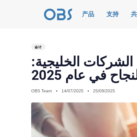
产品
支持
共
会计
PUBLISHED
Author
Published
Last
ي الشركات الخليجية:
IN:
on:
updated:
اح في عام 2025
OBS Team
14/07/2025
25/09/2025