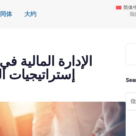
简体
同体
大约
我
الإدارة المالية ف
إستراتيجيات النج
Sea