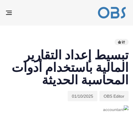
ION
ED
hed
hor
on:
IN:
会计
تبسيط إعداد التقارير
المالية باستخدام أدوات
المحاسبة الحديثة
01/10/2025
OBS Editor