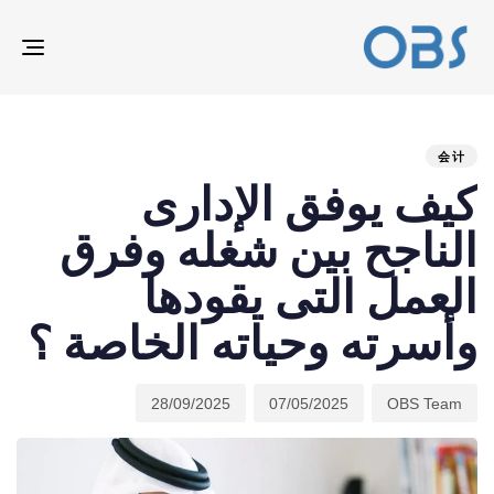
ION
ED
hed
hor
ast
ed:
on:
IN:
会计
كيف يوفق الإدارى
الناجح بين شغله وفرق
العمل التى يقودها
وأسرته وحياته الخاصة ؟
28/09/2025
07/05/2025
OBS Team