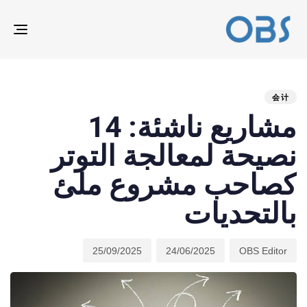
ION
ED
hed
hor
ast
ed:
on:
IN:
会计
مشاريع ناشئة: 14
نصيحة لمعالجة التوتر
كصاحب مشروع ملئ
بالتحديات
25/09/2025
24/06/2025
OBS Editor